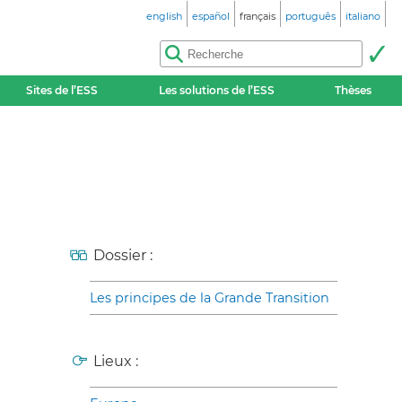
english
español
français
português
italiano
Sites de l’ESS
Les solutions de l’ESS
Thèses
Dossier :
Les principes de la Grande Transition
Lieux :