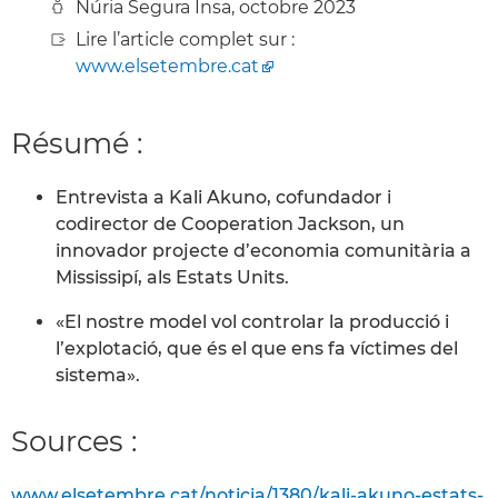
Núria Segura Insa, octobre 2023
Lire l’article complet sur :
www.elsetembre.cat
Résumé :
Entrevista a Kali Akuno, cofundador i
codirector de Cooperation Jackson, un
innovador projecte d’economia comunitària a
Mississipí, als Estats Units.
«El nostre model vol controlar la producció i
l’explotació, que és el que ens fa víctimes del
sistema».
Sources :
www.elsetembre.cat/noticia/1380/kali-akuno-estats-