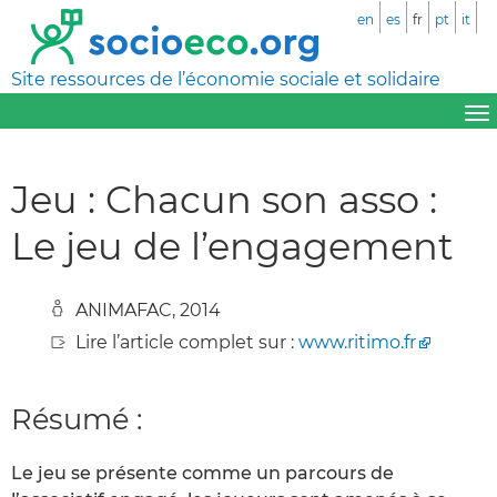
en
es
fr
pt
it
Site ressources de l’économie sociale et solidaire
Jeu : Chacun son asso :
Le jeu de l’engagement
ANIMAFAC, 2014
Lire l’article complet sur :
www.ritimo.fr
Résumé :
Le jeu se présente comme un parcours de