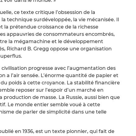
 voir dans le monde. »
uelle, ce texte critique l’obsession de la
é, la technique surdéveloppée, la vie mécanisée. Il
t la prétendue croissance de la richesse
ences appauvries de consommateurs encombrés,
ntre la mégamachine et le développement
és, Richard B. Gregg oppose une organisation
superflus.
la civilisation progresse avec l’augmentation des
ion a l’air sensée. L’énorme quantité de papier et
 du poids à cette croyance. La stabilité financière
 semble reposer sur l’espoir d’un marché en
a production de masse. La Russie, aussi bien que
ectif. Le monde entier semble voué à cette
isme de parler de simplicité dans une telle
publié en 1936, est un texte pionnier, qui fait de