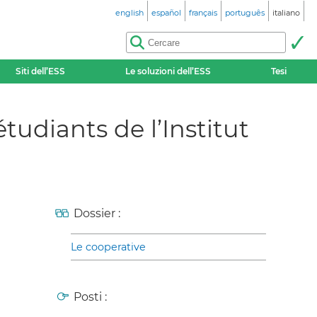
english
español
français
português
italiano
Siti dell’ESS
Le soluzioni dell’ESS
Tesi
udiants de l’Institut
Dossier :
Le cooperative
Posti :