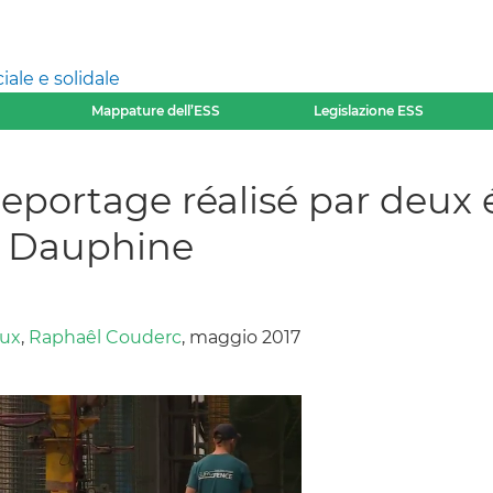
ale e solidale
Mappature dell’ESS
Legislazione ESS
rtage réalisé par deux ét
s Dauphine
aux
,
Raphaêl Couderc
, maggio 2017