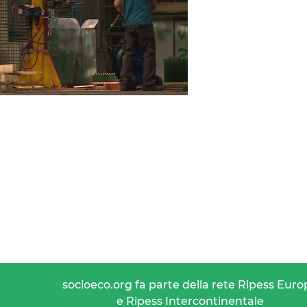
socioeco.org fa parte della rete Ripess Euro
e Ripess Intercontinentale