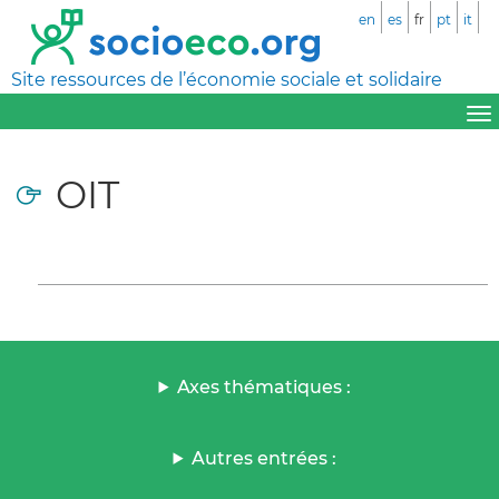
en
es
fr
pt
it
Site ressources de l’économie sociale et solidaire
OIT
Axes thématiques :
Autres entrées :