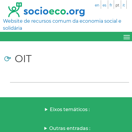
en
es
fr
pt
it
Website de recursos comum da economia social e
solidária
OIT
Eixos temáticos :
Outras entradas :