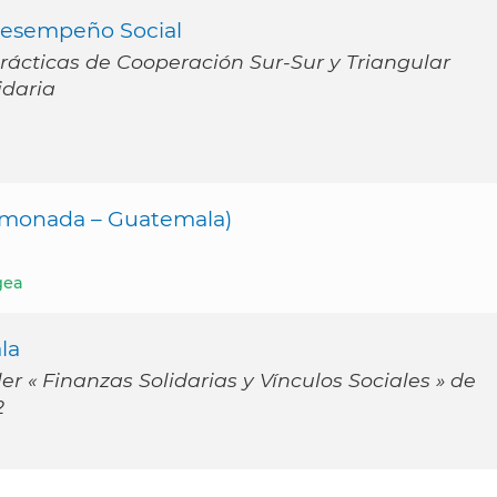
Desempeño Social
ácticas de Cooperación Sur-Sur y Triangular
idaria
imonada – Guatemala)
gea
la
er « Finanzas Solidarias y Vínculos Sociales » de
2