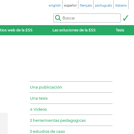
english
español
français
português
italiano
itios web de la ESS
Las soluciones de la ESS
Tesis
Una publicación
Una tesis
4 Videos
2 herramientas pedagogicas
5 estudios de caso