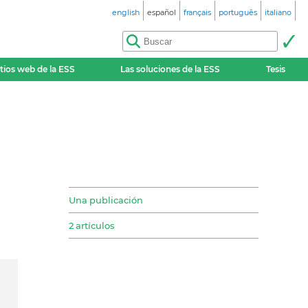
english
español
français
português
italiano
itios web de la ESS
Las soluciones de la ESS
Tesis
Una publicación
2 artículos