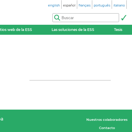
english
español
français
português
italiano
itios web de la ESS
Las soluciones de la ESS
Tesis
pa
Nuestros colaboradores
Contacto