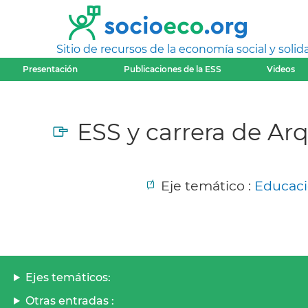
Sitio de recursos de la economía social y solida
Presentación
Publicaciones de la ESS
Videos
ESS y carrera de Ar
Eje temático :
Educaci
Ejes temáticos:
Otras entradas :