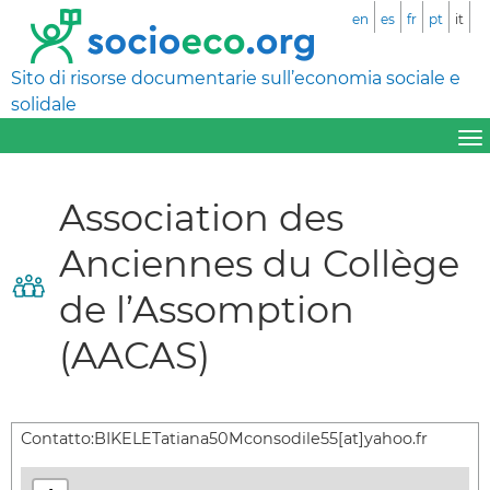
en
es
fr
pt
it
Sito di risorse documentarie sull’economia sociale e
solidale
Association des
Anciennes du Collège
de l’Assomption
(AACAS)
Contatto:
BIKELETatiana50Mconsodile55[at]yahoo.fr