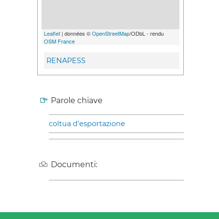
Leaflet
| données ©
OpenStreetMap
/ODbL - rendu
OSM France
RENAPESS
Parole chiave
coltua d’esportazione
Documenti: