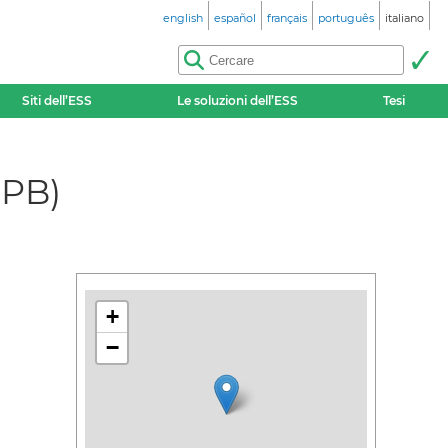
english
español
français
português
italiano
Siti dell’ESS
Le soluzioni dell’ESS
Tesi
OPB)
+
−