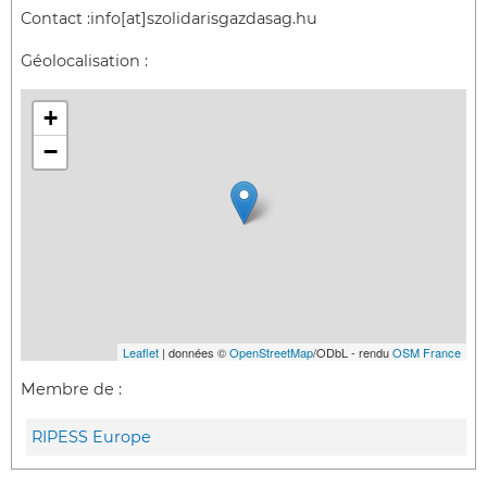
Contact :
info[at]szolidarisgazdasag.hu
Géolocalisation :
+
−
Leaflet
| données ©
OpenStreetMap
/ODbL - rendu
OSM France
Membre de :
RIPESS Europe