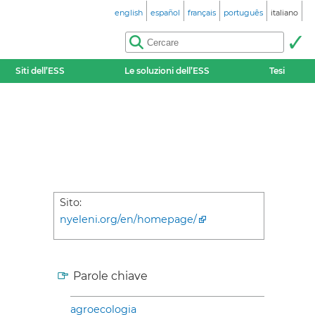
english
español
français
português
italiano
Siti dell’ESS
Le soluzioni dell’ESS
Tesi
Sito:
nyeleni.org/en/homepage/
Parole chiave
agroecologia