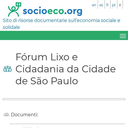
en
es
fr
pt
it
Sito di risorse documentarie sull’economia sociale e
solidale
Fórum Lixo e
Cidadania da Cidade
de São Paulo
Documenti: