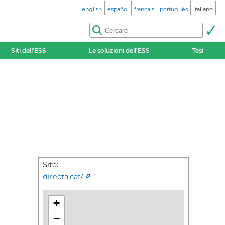
english
español
français
português
italiano
Siti dell’ESS
Le soluzioni dell’ESS
Tesi
Sito:
directa.cat/
+
−