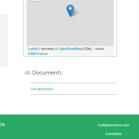
Leaflet
| données ©
OpenStreetMap
/ODbL - rendu
OSM France
Documenti:
Un articolo
pa
Collaboriamo con
Contatto