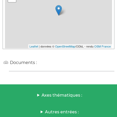
Leaflet
| données ©
OpenStreetMap
/ODbL - rendu
OSM France
Documents :
Axes thématiques :
Autres entrées :