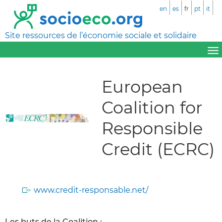
en
es
fr
pt
it
Site ressources de l’économie sociale et solidaire
European
Coalition for
Responsible
Credit (ECRC)
www.credit-responsable.net/
Les buts de la Coalition :