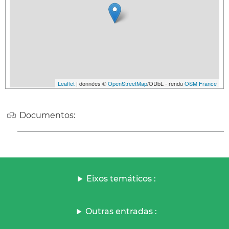
Leaflet
| données ©
OpenStreetMap
/ODbL - rendu
OSM France
Documentos:
Eixos temáticos :
Outras entradas :