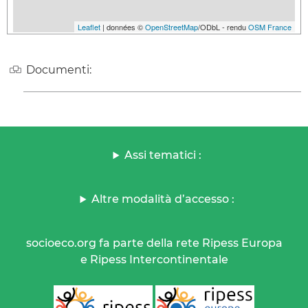
Leaflet
| données ©
OpenStreetMap
/ODbL - rendu
OSM France
Documenti:
Assi tematici :
Altre modalità d’accesso :
socioeco.org fa parte della rete Ripess Europa
e Ripess Intercontinentale