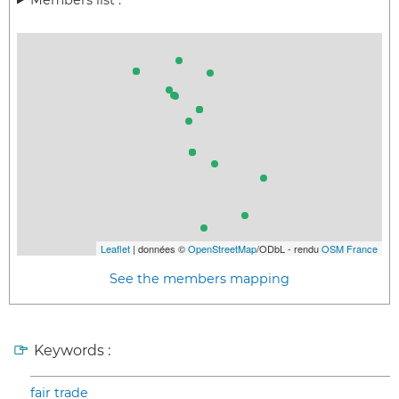
Leaflet
| données ©
OpenStreetMap
/ODbL - rendu
OSM France
See the members mapping
Keywords :
fair trade