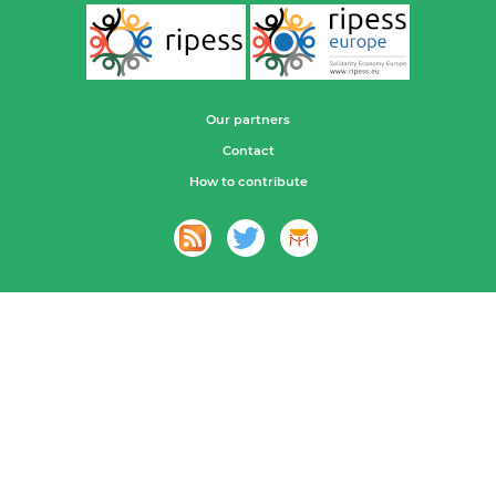
Our partners
Contact
How to contribute