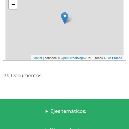
−
Leaflet
| données ©
OpenStreetMap
/ODbL - rendu
OSM France
Documentos:
Ejes temáticos: