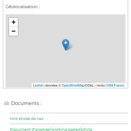
Géolocalisation :
+
−
Leaflet
| données ©
OpenStreetMap
/ODbL - rendu
OSM France
Documents :
Une étude de cas
Document d’analyse/working paper/article