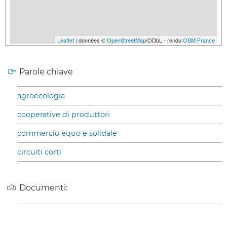
Leaflet
| données ©
OpenStreetMap
/ODbL - rendu
OSM France
Parole chiave
agroecologia
cooperative di produttori
commercio equo e solidale
circuiti corti
Documenti: