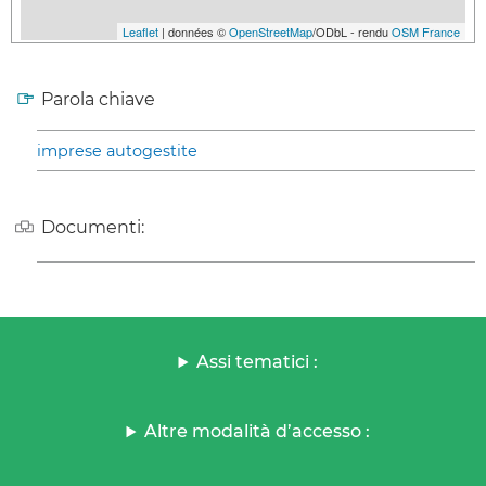
Leaflet
| données ©
OpenStreetMap
/ODbL - rendu
OSM France
Parola chiave
imprese autogestite
Documenti:
Assi tematici :
Altre modalità d’accesso :