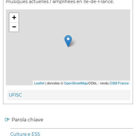
musiques actuelles / amplifiées en Ile-de-France.
+
−
Leaflet
| données ©
OpenStreetMap
/ODbL - rendu
OSM France
UFISC
Parola chiave
Cultura e ESS