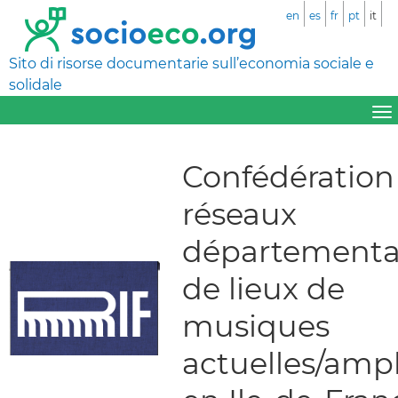
en
es
fr
pt
it
Sito di risorse documentarie sull’economia sociale e
solidale
Confédération
réseaux
département
de lieux de
musiques
actuelles/ampl