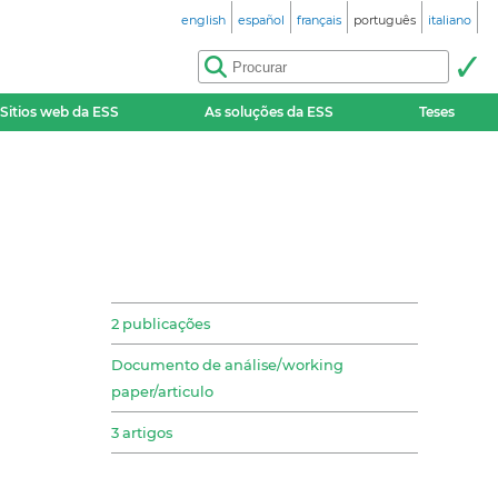
english
español
français
português
italiano
Sitios web da ESS
As soluções da ESS
Teses
2 publicações
Documento de análise/working
paper/articulo
3 artigos