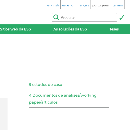
english
español
français
português
italiano
Sitios web da ESS
As soluções da ESS
Teses
9 estudos de caso
4 Documentos de análises/working
paper/articulos