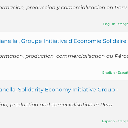
formación, producción y comercialización en Perú
English
-
frança
nella , Groupe Initiative d’Economie Solidaire 
formation, production, commercialisation au Péro
English
-
Españ
nella, Solidarity Economy Initiative Group -
tion, production and comecialisation in Peru
Español
-
frança