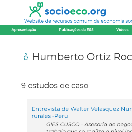
Website de recursos comum da economia socia
Apresentação
Publicações da ESS
Videos
Humberto Ortiz Ro
9 estudos de caso
Entrevista de Walter Velasquez Nun
rurales -Peru
GIES CUSCO - Asesoria de negoci
trabajo que se realiza a nivel in