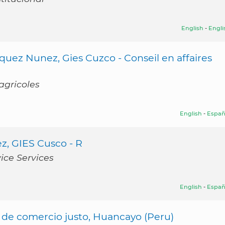
English
-
Engli
quez Nunez, Gies Cuzco - Conseil en affaires
agricoles
English
-
Españ
z, GIES Cusco - R
ice Services
English
-
Españ
a de comercio justo, Huancayo (Peru)