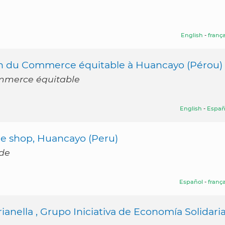
English
-
frança
in du Commerce équitable à Huancayo (Pérou)
ommerce équitable
English
-
Españ
ade shop, Huancayo (Peru)
ade
Español
-
frança
anella , Grupo Iniciativa de Economía Solidari