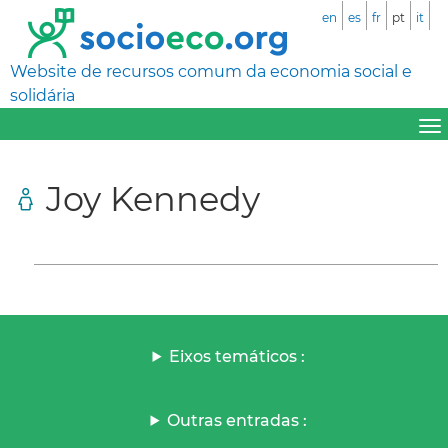
en
es
fr
pt
it
Website de recursos comum da economia social e
solidária
Joy Kennedy
Eixos temáticos :
Outras entradas :