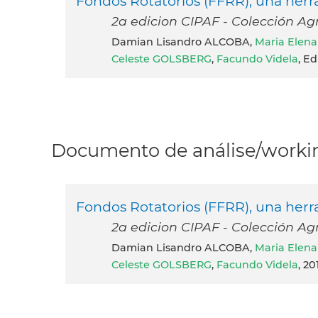
Fondos Rotatorios (FFRR), una herra
2a edicion CIPAF - Colección Agr
Damian Lisandro ALCOBA,
Maria Elen
Celeste GOLSBERG
,
Facundo Videla
, E
Documento de análise/workin
Fondos Rotatorios (FFRR), una herra
2a edicion CIPAF - Colección Agr
Damian Lisandro ALCOBA,
Maria Elen
Celeste GOLSBERG
,
Facundo Videla
, 20