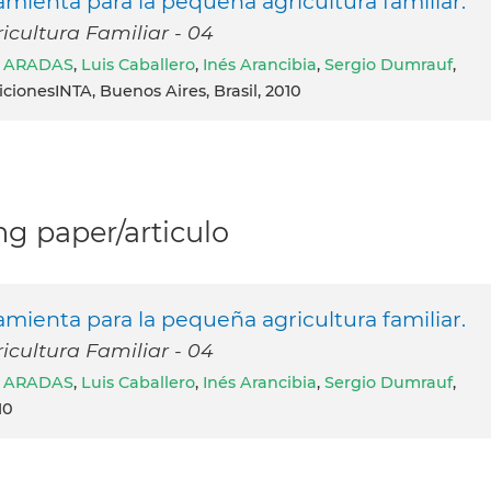
mienta para la pequeña agricultura familiar.
icultura Familiar - 04
a ARADAS
,
Luis Caballero
,
Inés Arancibia
,
Sergio Dumrauf
,
dicionesINTA, Buenos Aires, Brasil, 2010
g paper/articulo
mienta para la pequeña agricultura familiar.
icultura Familiar - 04
a ARADAS
,
Luis Caballero
,
Inés Arancibia
,
Sergio Dumrauf
,
10