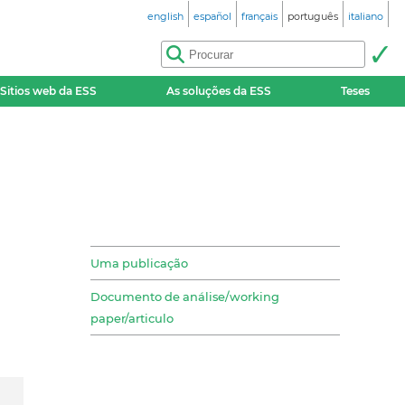
english
español
français
português
italiano
Sitios web da ESS
As soluções da ESS
Teses
Uma publicação
Documento de análise/working
paper/articulo