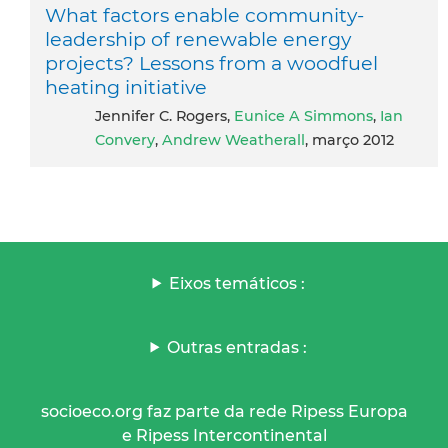
What factors enable community-
leadership of renewable energy
projects? Lessons from a woodfuel
heating initiative
Jennifer C. Rogers,
Eunice A Simmons
,
Ian
Convery
,
Andrew Weatherall
, março 2012
Eixos temáticos :
Outras entradas :
socioeco.org faz parte da rede Ripess Europa
e Ripess Intercontinental