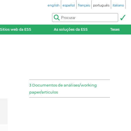
english
español
français
português
italiano
Sitios web da ESS
As soluções da ESS
Teses
3 Documentos de análises/working
paper/articulos