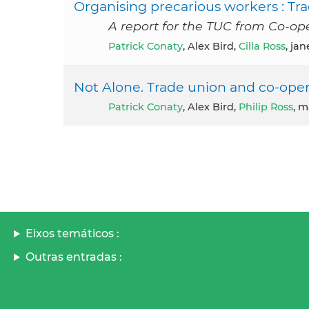
Organising precarious workers : Tr
A report for the TUC from Co-op
Patrick Conaty
, Alex Bird,
Cilla Ross
, jan
Not Alone. Trade union and co-opera
Patrick Conaty
, Alex Bird,
Philip Ross
, m
Eixos temáticos :
Outras entradas :