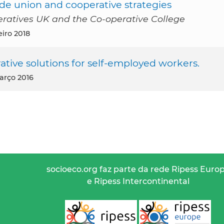
ade union and cooperative strategies
eratives UK and the Co-operative College
eiro 2018
tive solutions for self-employed workers.
arço 2016
socioeco.org faz parte da rede Ripess Euro
e Ripess Intercontinental