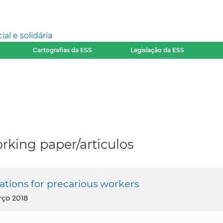
l e solidária
Cartografias da ESS
Legislação da ESS
rking paper/articulos
ations for precarious workers
rço 2018