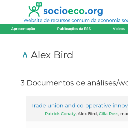
Website de recursos comum da economia socia
Apresentação
Publicações da ESS
Videos
Alex Bird
3 Documentos de análises/wo
Trade union and co-operative innov
Patrick Conaty
, Alex Bird,
Cilla Ross
, ma