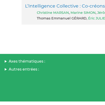
L’Intelligence Collective : Co-cré
Christine MARSAN
,
Marine SIMON
,
Jér
Thomas Emmanuel GÉRARD,
Éric JULI
Axes thématiques :
Autres entrées :