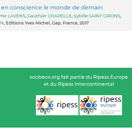
ons en conscience le monde de demain
ôme LAVENS
,
Gauthier CHAPELLE
,
Sybille SAINT GIRONS
,
EN
, Editions Yves Michel, Gap, France, 2017
socioeco.org fait partie du Ripess Europe
et du Ripess Intercontinental