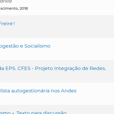
rília
ascimento, 2018
eire !
ogestão e Socialismo
EPS. CFES - Projeto Integração de Redes.
lista autogestionária nos Andes
smo ». Texto para discussão.