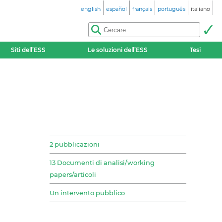
english
español
français
português
italiano
Siti dell’ESS
Le soluzioni dell’ESS
Tesi
2 pubblicazioni
13 Documenti di analisi/working
papers/articoli
Un intervento pubblico