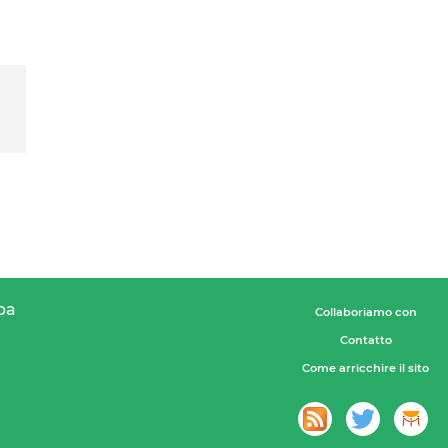
pa
Collaboriamo con
Contatto
Come arricchire il sito