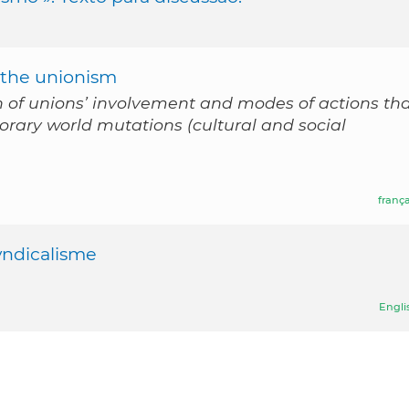
 the unionism
on of unions’ involvement and modes of actions th
rary world mutations (cultural and social
frança
syndicalisme
Engli