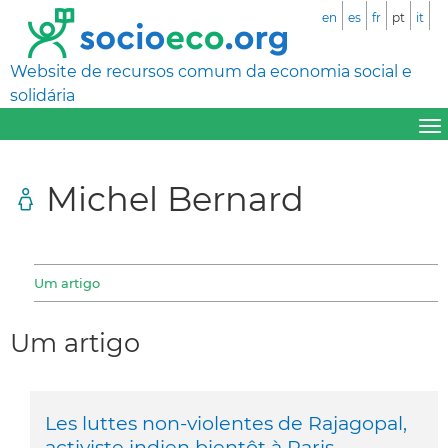
en
es
fr
pt
it
Website de recursos comum da economia social e
solidária
Michel Bernard
Um artigo
Um artigo
Les luttes non-violentes de Rajagopal,
activiste indien bientôt à Paris