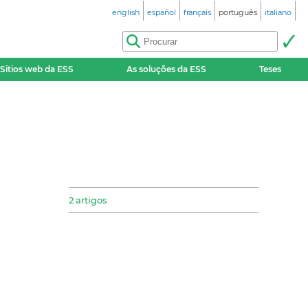
english
español
français
português
italiano
Sitios web da ESS
As soluções da ESS
Teses
2 artigos