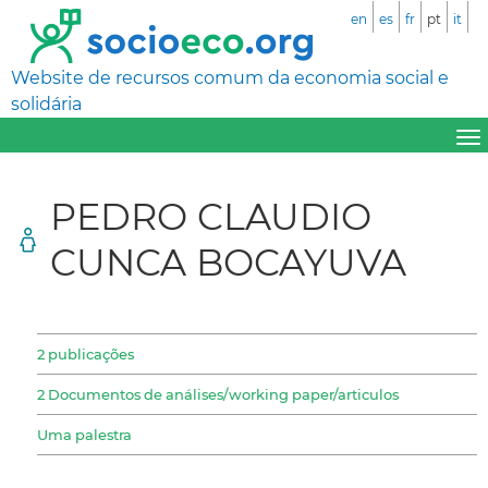
en
es
fr
pt
it
Website de recursos comum da economia social e
solidária
PEDRO CLAUDIO
CUNCA BOCAYUVA
2 publicações
2 Documentos de análises/working paper/articulos
Uma palestra