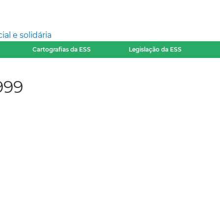
l e solidária
Cartografias da ESS
Legislação da ESS
999