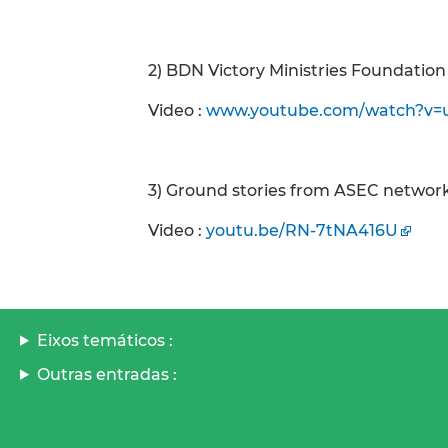
2) BDN Victory Ministries Foundation 
Video :
www.youtube.com/watch?v=
3) Ground stories from ASEC networ
Video :
youtu.be/RN-7tNA416U
Eixos temáticos :
Outras entradas :