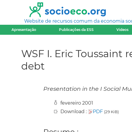
Website de recursos comum da economia socia
Apresentação
Publicações da ESS
Videos
WSF I. Eric Toussaint 
debt
Presentation in the I Social Mu
fevereiro 2001
Download :
PDF
(29 KiB)
Resumo :