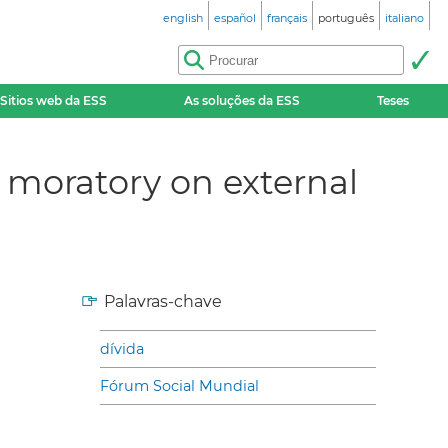
english
español
français
português
italiano
Sitios web da ESS
As soluções da ESS
Teses
e moratory on external
Palavras-chave
dívida
Fórum Social Mundial