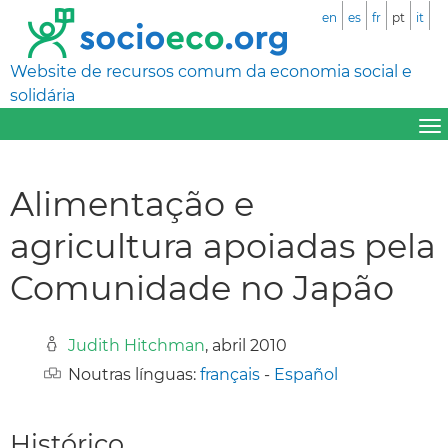
en
es
fr
pt
it
Website de recursos comum da economia social e
solidária
Alimentação e
agricultura apoiadas pela
Comunidade no Japão
Judith Hitchman
, abril 2010
Noutras línguas:
français
-
Español
Histórico