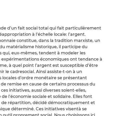
de d’un fait social total qui fait particulièrement
appropriation à l’échelle locale: l’argent.
monnaie constitue, dans la tradition marxiste, un
u matérialisme historique, il participe du
qui, eux-mêmes, tendent à modeler les
es expérimentations économiques ont tendance à
e, à quel point l’argent est susceptible d’être
r le cadresocial. Ainsi assiste-t-on à un
s locales d’ordre monétaire se présentant
de remise en cause de certains processus du
s initiatives, aussi diverses soient-elles,
de l’économie sociale et solidaire. Elles font
e de répartition, décidé démocratiquement et
que déterminé. Ces initiatives visentà se
n outil proprement social. Nous choisissons ici