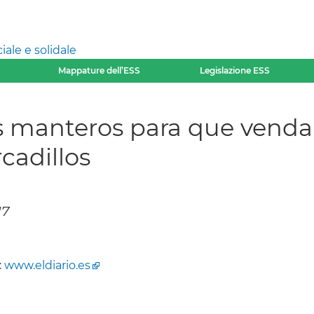
ale e solidale
Mappature dell’ESS
Legislazione ESS
us manteros para que vend
cadillos
17
:
www.eldiario.es