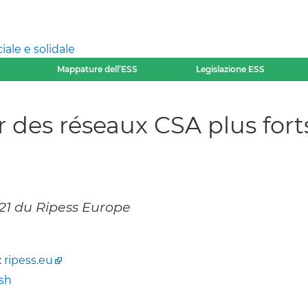
ale e solidale
Mappature dell’ESS
Legislazione ESS
 des réseaux CSA plus forts 
021 du Ripess Europe
:
ripess.eu
sh