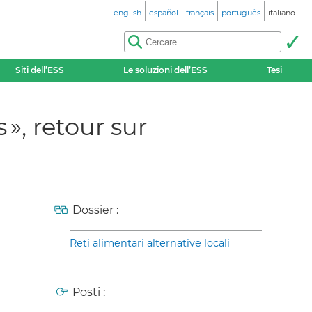
english
español
français
português
italiano
Siti dell’ESS
Le soluzioni dell’ESS
Tesi
», retour sur
Dossier :
Reti alimentari alternative locali
Posti :