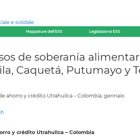
ale e solidale
Mappature dell’ESS
Legislazione ESS
sos de soberanía alimentari
la, Caquetá, Putumayo y T
e ahorro y crédito Utrahuilca – Colombia, gennaio
sh
rro y crédito Utrahuilca – Colombia