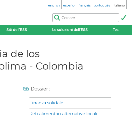
english
español
français
português
italiano
Siti dell’ESS
Le soluzioni dell’ESS
Tesi
a de los
olima - Colombia
Dossier :
Finanza solidale
Reti alimentari alternative locali