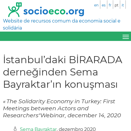
en
es
fr
pt
it
Website de recursos comum da economia social e
solidária
İstanbul’daki BİRARADA
derneğinden Sema
Bayraktar’ın konuşması
« The Solidarity Economy in Turkey: First
Meetings between Actors and
Researchers"Webinar, december 14, 2020
Sema Bayraktar
, dezembro 2020