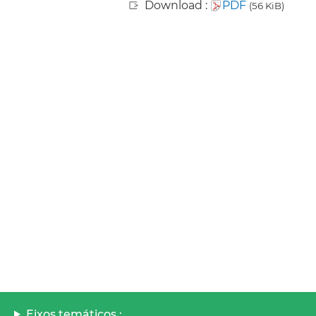
Download :
PDF
(56 KiB)
Eixos temáticos :