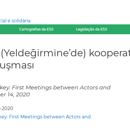
l e solidária
Cartografias da ESS
Legislação da ESS
 (Yeldeḡirmine’de) koopera
uşması
rkey: First Meetings between Actors and
r 14, 2020
o 2020
key: First Meetings between Actors and