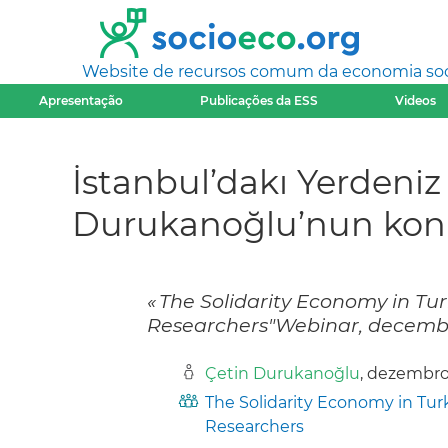
Website de recursos comum da economia socia
Apresentação
Publicações da ESS
Videos
İstanbul’dakı Yerdeniz
Durukanoğlu’nun kon
« The Solidarity Economy in Tu
Researchers"Webinar, decembe
Çetin Durukanoğlu
, dezembr
The Solidarity Economy in Tur
Researchers