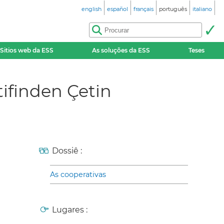
english
español
français
português
italiano
Sitios web da ESS
As soluções da ESS
Teses
tifinden Çetin
Dossiê :
As cooperativas
Lugares :