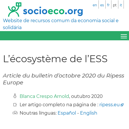
en
es
fr
pt
it
Website de recursos comum da economia social e
solidária
L’écosystème de l’ESS
Article du bulletin d’octobre 2020 du Ripess
Europe
Blanca Crespo Arnold
, outubro 2020
Ler artigo completo na página de :
ripess.eu
Noutras línguas:
Español
-
English