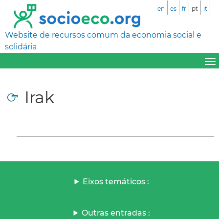
en
es
fr
pt
it
Website de recursos comum da economia social e
solidária
Irak
Eixos temáticos :
Outras entradas :