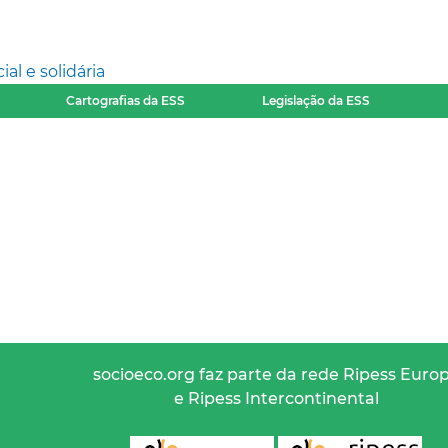
l e solidária
Cartografias da ESS
Legislação da ESS
socioeco.org faz parte da rede Ripess Euro
e Ripess Intercontinental