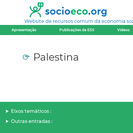
Website de recursos comum da economia socia
Apresentação
Publicações da ESS
Videos
Palestina
Eixos temáticos :
Outras entradas :