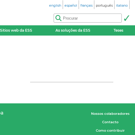
english
español
français
português
italiano
Sitios web da ESS
As soluções da ESS
Teses
pa
Nossos colaboradores
Contacto
Como contribuir