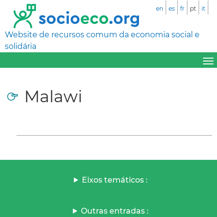
en
es
fr
pt
it
Website de recursos comum da economia social e
solidária
Malawi
Eixos temáticos :
Outras entradas :